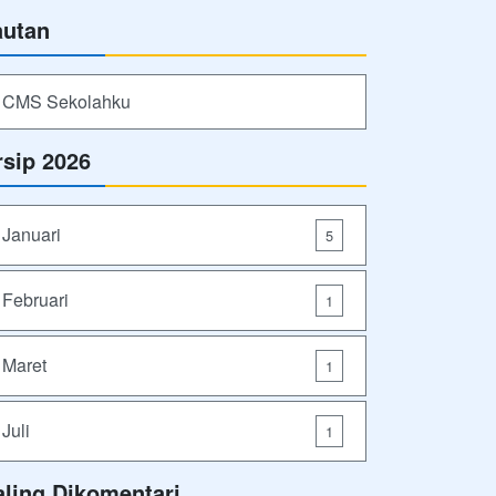
autan
CMS Sekolahku
rsip 2026
Januari
5
Februari
1
Maret
1
Juli
1
aling Dikomentari